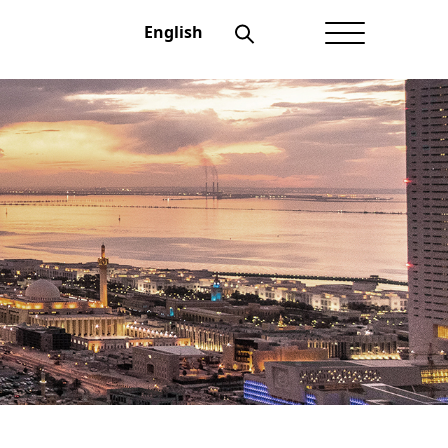
English
الصفحة الرئيسية
عن أعيان
شؤون المستثمرين
الحوكمة
منتجاتنــا
الإفصاحات
أخبار أعيان
نماذج تهمك